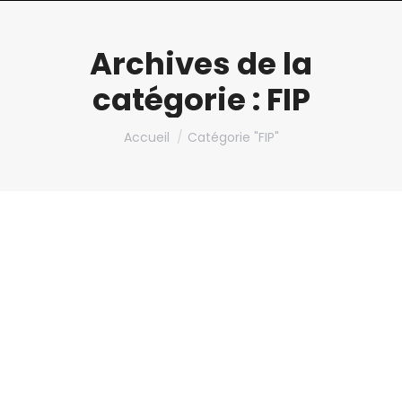
Archives de la
catégorie :
FIP
Vous êtes ici :
Accueil
Catégorie "FIP"