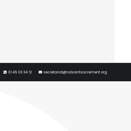
01 45 03 34 12
secretariat@ndsaintsacrement.org