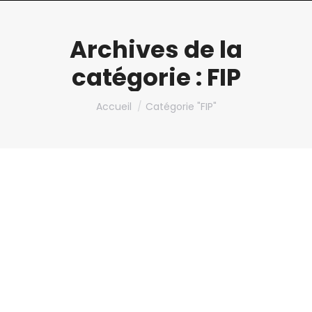
Archives de la
catégorie :
FIP
Vous êtes ici :
Accueil
Catégorie "FIP"