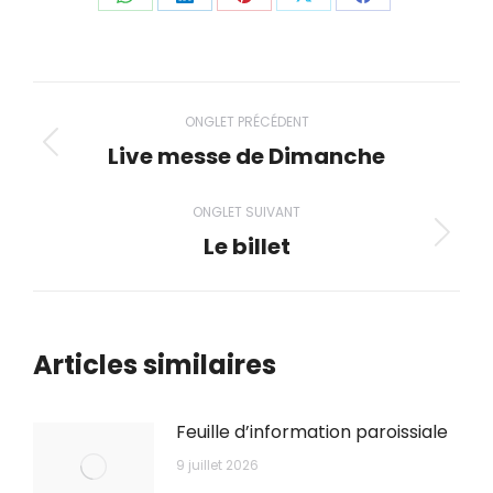
Partager
Partager
Partager
Partager
Partager
ceci
ceci
ceci
ceci
ceci
Navigation
ONGLET PRÉCÉDENT
de
Live messe de Dimanche
Onglet
précédent
commentaire
ONGLET SUIVANT
Le billet
Onglet
suivant
Articles similaires
Feuille d’information paroissiale
9 juillet 2026