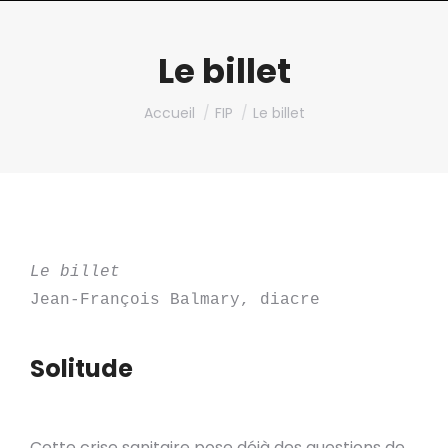
Le billet
Vous êtes ici :
Accueil
FIP
Le billet
Le billet
Jean-François Balmary, diacre
Solitude
Cette crise sanitaire pose déjà des questions de