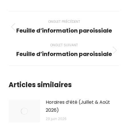
ceci
ceci
ceci
ceci
ceci
Navigation
ONGLET PRÉCÉDENT
de
Feuille d’information paroissiale
Onglet
précédent
commentaire
ONGLET SUIVANT
Feuille d’information paroissiale
Onglet
suivant
Articles similaires
Horaires d’été (Juillet & Août
2026)
29 juin 2026