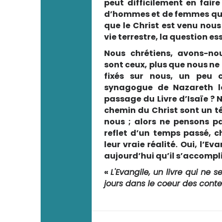
peut difficilement en fair
d’hommes et de femmes qui 
que le Christ est venu nous 
vie terrestre, la question ess
Nous chrétiens, avons-no
sont ceux, plus que nous ne 
fixés sur nous, un peu 
synagogue de Nazareth lo
passage du Livre d’Isaïe ? 
chemin du Christ sont un 
nous ; alors ne pensons pa
reflet d’un temps passé, c
leur vraie réalité. Oui, l’Ev
aujourd’hui qu’il s’accomplit 
«
L'Evangile, un livre qui ne s
jours dans le coeur des conte