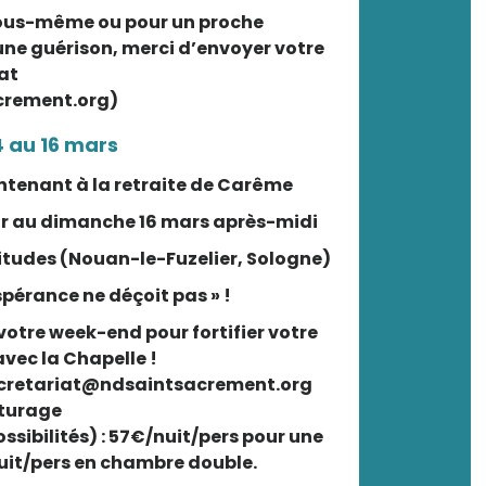
vous-même ou pour un proche
une guérison, merci d’envoyer votre
at
crement.org)
 au 16 mars
ntenant à la retraite de Carême
ir au dimanche 16 mars après-midi
tudes (Nouan-le-Fuzelier, Sologne)
Espérance ne déçoit pas » !
otre week-end pour fortifier votre
avec la Chapelle !
secretariat@ndsaintsacrement.org
iturage
ossibilités) : 57€/nuit/pers pour une
uit/pers en chambre double.