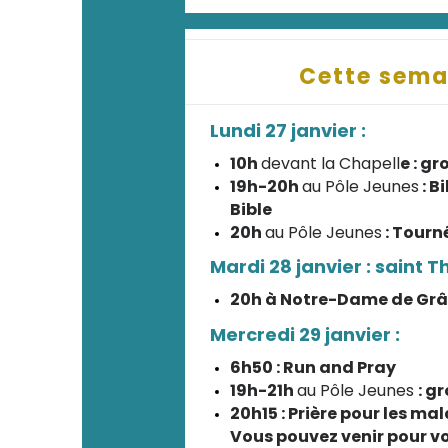
Cette sema
Lundi 27 janvier :
10h
devant la Chapell
e : g
19h-20h
au Pôle Jeunes
: B
Bible
20h
au Pôle Jeunes
: Tourn
Mardi 28 janvier : saint
20h à Notre-Dame de Grâc
Mercredi 29 janvier :
6h50 : Run and Pray
19h-21h
au Pôle Jeunes
: g
20h15 : Prière pour les ma
Vous pouvez venir pour 