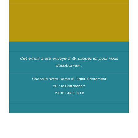
Cet email a été envoyé à @,
cliquez ici pour vous
désabonner
.
Chapelle Notre-Dame du Saint-Sacrement
20 rue Cortambert
75016 PARIS 16 FR