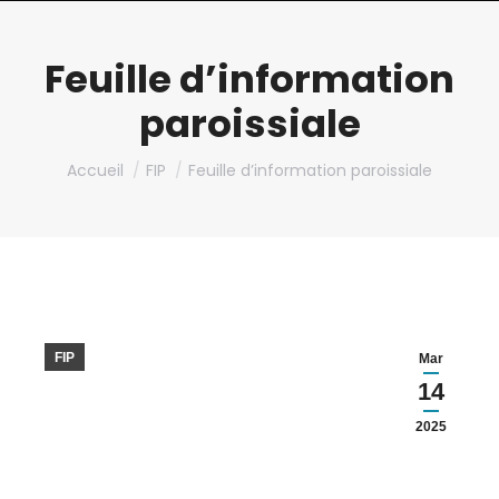
Feuille d’information
paroissiale
Vous êtes ici :
Accueil
FIP
Feuille d’information paroissiale
FIP
Mar
14
2025