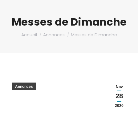
Messes de Dimanche
Vous êtes ici :
Accueil
Annonces
Messes de Dimanche
Annonces
Nov
28
2020