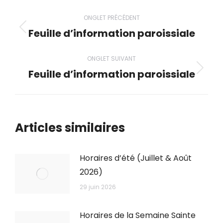
Navigation
ONGLET PRÉCÉDENT
de
Feuille d’information paroissiale
Onglet
précédent
commentaire
ONGLET SUIVANT
Feuille d’information paroissiale
Onglet
suivant
Articles similaires
Horaires d’été (Juillet & Août
2026)
29 juin 2026
Horaires de la Semaine Sainte