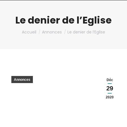
Le denier de l’Eglise
Vous êtes ici :
Accueil
Annonces
Le denier de l’Eglise
Annonces
Déc
29
2020