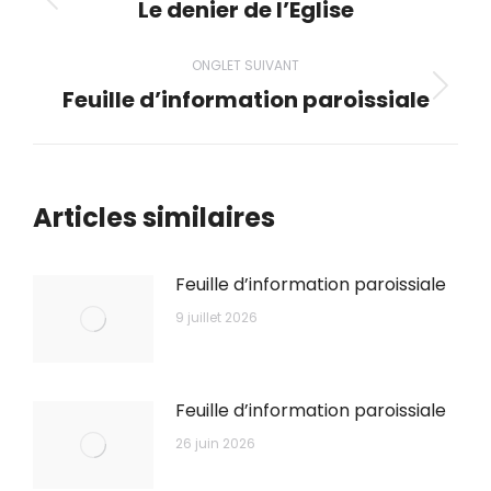
de
Le denier de l’Eglise
Onglet
précédent
commentaire
ONGLET SUIVANT
Feuille d’information paroissiale
Onglet
suivant
Articles similaires
Feuille d’information paroissiale
9 juillet 2026
Feuille d’information paroissiale
26 juin 2026