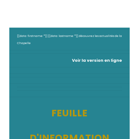
[[data: firstname: ""]] [[data: lastname: ""]] découvrez les actualités de la
Chapelle
Voir la version en ligne
FEUILLE
D'INFORMATION