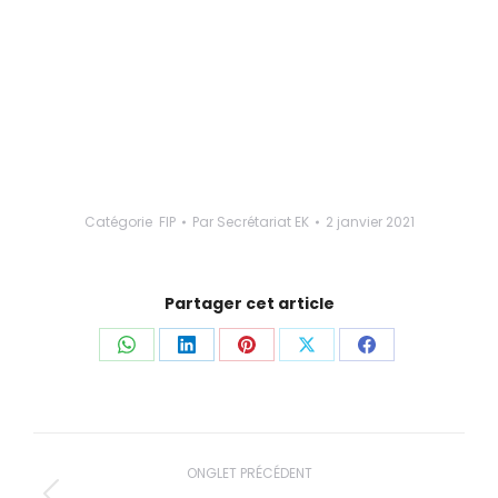
Catégorie
FIP
Par
Secrétariat EK
2 janvier 2021
Partager cet article
Partager
Partager
Partager
Partager
Partager
ceci
ceci
ceci
ceci
ceci
Navigation
ONGLET PRÉCÉDENT