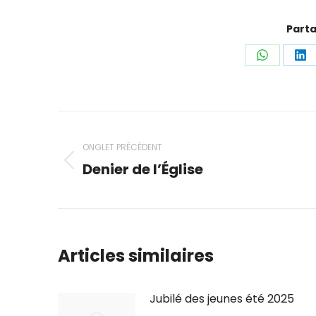
Parta
Partager
Pa
ceci
ce
Navigation
de
ONGLET PRÉCÉDENT
Denier de l’Église
Onglet
commentaire
précédent
Articles similaires
Jubilé des jeunes été 2025