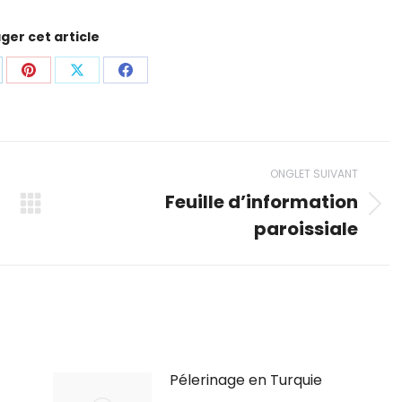
ger cet article
rtager
Partager
Partager
Partager
ci
ceci
ceci
ceci
ONGLET SUIVANT
Feuille d’information
Onglet
paroissiale
suivant
Pélerinage en Turquie