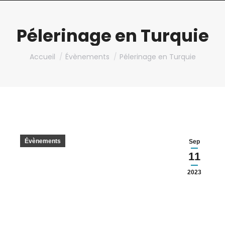
Pélerinage en Turquie
Vous êtes ici :
Accueil
Évènements
Pélerinage en Turquie
Évènements
Sep
11
2023