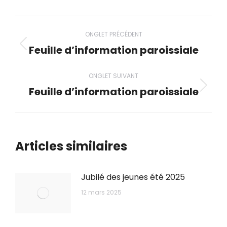
Navigation
ONGLET PRÉCÉDENT
de
Feuille d’information paroissiale
Onglet
précédent
commentaire
ONGLET SUIVANT
Feuille d’information paroissiale
Onglet
suivant
Articles similaires
Jubilé des jeunes été 2025
12 mars 2025