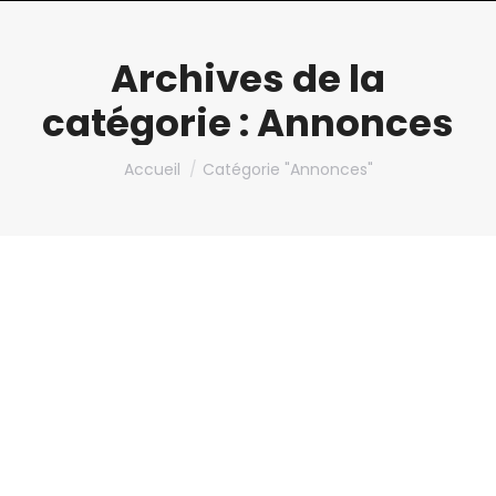
Archives de la
catégorie :
Annonces
Vous êtes ici :
Accueil
Catégorie "Annonces"