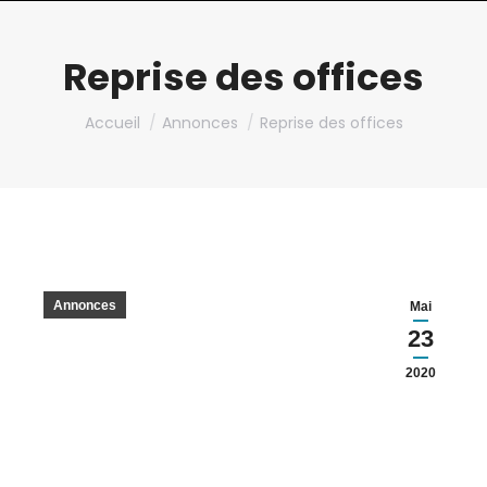
Reprise des offices
Vous êtes ici :
Accueil
Annonces
Reprise des offices
Annonces
Mai
23
2020