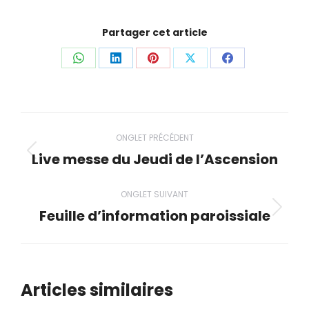
Partager cet article
Partager
Partager
Partager
Partager
Partager
ceci
ceci
ceci
ceci
ceci
Navigation
ONGLET PRÉCÉDENT
de
Live messe du Jeudi de l’Ascension
Onglet
précédent
commentaire
ONGLET SUIVANT
Feuille d’information paroissiale
Onglet
suivant
Articles similaires