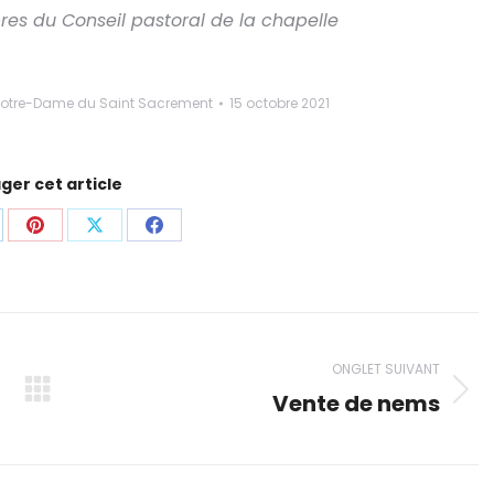
res du Conseil pastoral de la chapelle
Notre-Dame du Saint Sacrement
15 octobre 2021
ger cet article
rtager
Partager
Partager
Partager
ci
ceci
ceci
ceci
ONGLET SUIVANT
Vente de nems
Onglet
suivant