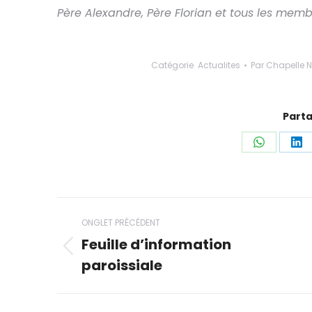
Père Alexandre, Père Florian et tous les memb
Catégorie
Actualites
Par
Chapelle 
Parta
Partager
Pa
ceci
ce
Navigation
ONGLET PRÉCÉDENT
de
Feuille d’information
Onglet
paroissiale
commentaire
précédent