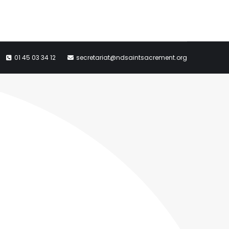
01 45 03 34 12
secretariat@ndsaintsacrement.org