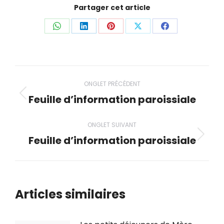
Partager cet article
Partager
Partager
Partager
Partager
Partager
ceci
ceci
ceci
ceci
ceci
Navigation
ONGLET PRÉCÉDENT
de
Feuille d’information paroissiale
Onglet
précédent
commentaire
ONGLET SUIVANT
Feuille d’information paroissiale
Onglet
suivant
Articles similaires