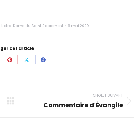
e Notre-Dame du Saint Sacrement
8 mai 2020
ger cet article
rtager
Partager
Partager
Partager
ci
ceci
ceci
ceci
ONGLET SUIVANT
Commentaire d’Évangile
Onglet
suivant