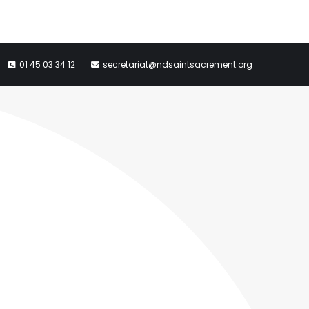
01 45 03 34 12
secretariat@ndsaintsacrement.org