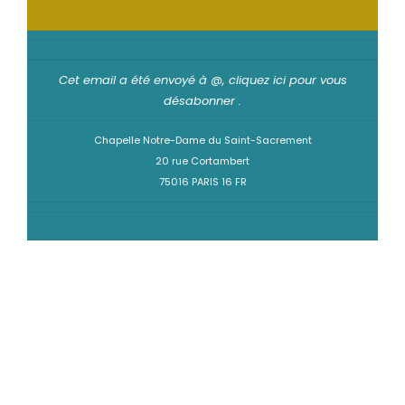
Cet email a été envoyé à @,
cliquez ici pour vous
désabonner
.
Chapelle Notre-Dame du Saint-Sacrement
20 rue Cortambert
75016 PARIS 16 FR