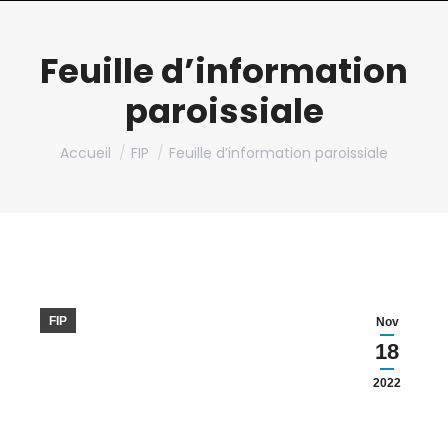
Feuille d’information
paroissiale
Vous êtes ici :
Accueil
FIP
Feuille d’information paroissiale
FIP
Nov
18
2022