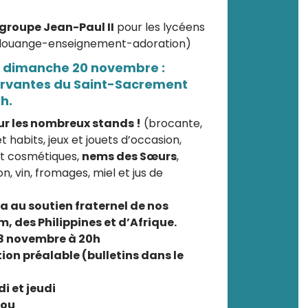
 groupe Jean-Paul II
pour les lycéens
louange-enseignement-adoration)
et dimanche 20 novembre :
ervantes du Saint-Sacrement
9h.
ur les nombreux stands !
(brocante,
 habits, jeux et jouets d’occasion,
et cosmétiques,
nems des Sœurs
,
n, vin, fromages, miel et jus de
ra au soutien fraternel de nos
des Philippines et d’Afrique.
18 novembre à 20h
ion préalable (bulletins dans le
i et jeudi
 ou