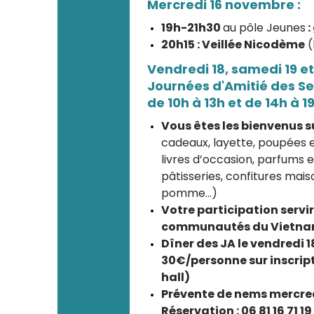
Mercredi 16 novembre :
19h-21h30
au pôle Jeunes
:
20h15 : Veillée Nicodème
(
Vendredi 18, samedi 19 
Journées d'Amitié des S
de 10h à 13h et de 14h à 1
Vous êtes les bienvenus s
cadeaux, layette, poupées et
livres d’occasion, parfums 
pâtisseries, confitures maiso
pomme…)
Votre participation servi
communautés du Vietnam, 
Dîner des JA le vendredi 
30€/personne sur inscript
hall)
Prévente de nems mercred
Réservation : 06 81 16 71 19