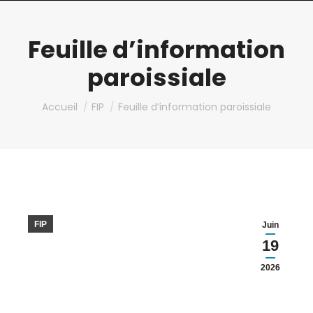
Feuille d’information
paroissiale
Vous êtes ici :
Accueil
FIP
Feuille d’information paroissiale
FIP
Juin
19
2026