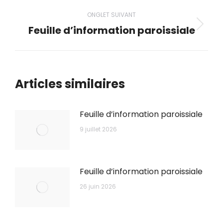
précédent
commentaire
ONGLET SUIVANT
Feuille d’information paroissiale
Onglet
suivant
Articles similaires
Feuille d’information paroissiale
9 juillet 2026
Feuille d’information paroissiale
26 juin 2026