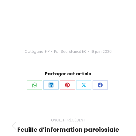
Catégorie
FIP
Par
Secrétariat EK
19 juin 2026
Partager cet article
Partager
Partager
Partager
Partager
Partager
ceci
ceci
ceci
ceci
ceci
Navigation
ONGLET PRÉCÉDENT
de
Feuille d’information paroissiale
Onglet