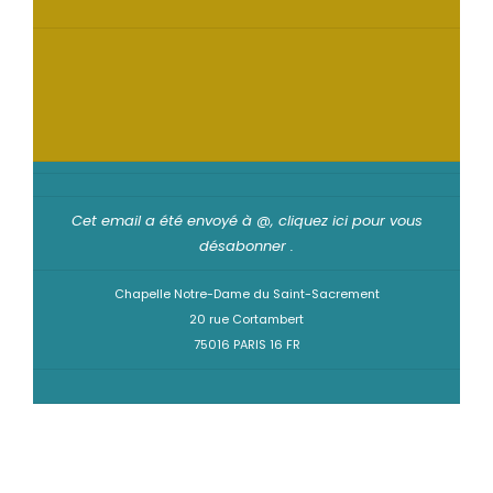
Cet email a été envoyé à @,
cliquez ici pour vous
désabonner
.
Chapelle Notre-Dame du Saint-Sacrement
20 rue Cortambert
75016 PARIS 16 FR