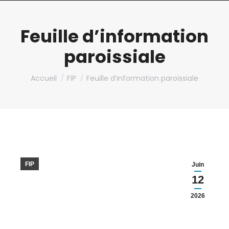
Feuille d’information
paroissiale
Vous êtes ici :
Accueil
FIP
Feuille d’information paroissiale
FIP
Juin
12
2026