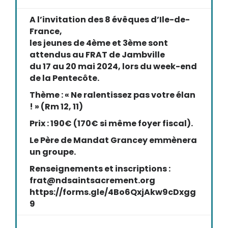
A l’invitation des 8 évêques d’Ile-de-
France,
les jeunes de 4ème et 3ème sont
attendus au FRAT de Jambville
du 17 au 20 mai 2024, lors du week-end
de la Pentecôte.
Thème : « Ne ralentissez pas votre élan
! » (Rm 12, 11)
Prix : 190€ (170€ si même foyer fiscal).
Le Père de Mandat Grancey emmènera
un groupe.
Renseignements et inscriptions :
frat@ndsaintsacrement.org
https://forms.gle/4Bo6QxjAkw9cDxgg
9