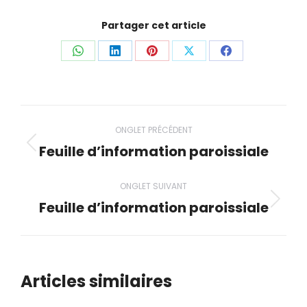
Partager cet article
Partager
Partager
Partager
Partager
Partager
ceci
ceci
ceci
ceci
ceci
Navigation
ONGLET PRÉCÉDENT
de
Feuille d’information paroissiale
Onglet
précédent
commentaire
ONGLET SUIVANT
Feuille d’information paroissiale
Onglet
suivant
Articles similaires