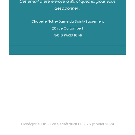
Cet email a été envoyé à @,
cliquez ici pour vous
désabonner
.
Chapelle Notre-Dame du Saint-Sacrement
20 rue Cortambert
75016 PARIS 16 FR
Catégorie
FIP
Par
Secrétariat EK
26 janvier 2024