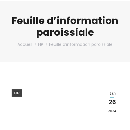
Feuille d’information
paroissiale
Vous êtes ici :
Accueil
FIP
Feuille d’information paroissiale
FIP
Jan
26
2024