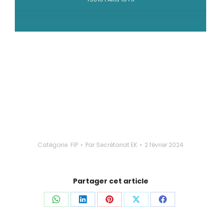
Catégorie
FIP
Par
Secrétariat EK
2 février 2024
Partager cet article
Partager
Partager
Partager
Partager
Partager
ceci
ceci
ceci
ceci
ceci