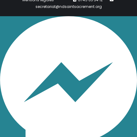
secretariat@ndsaintsacrement.org