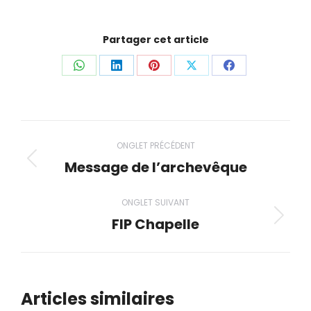
Partager cet article
Partager
Partager
Partager
Partager
Partager
ceci
ceci
ceci
ceci
ceci
Navigation
ONGLET PRÉCÉDENT
de
Message de l’archevêque
Onglet
précédent
commentaire
ONGLET SUIVANT
FIP Chapelle
Onglet
suivant
Articles similaires