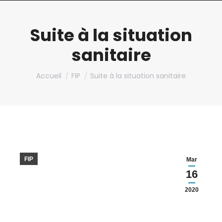
Suite à la situation
sanitaire
Vous êtes ici :
Accueil
FIP
Suite à la situation sanitaire
FIP
Mar
16
2020