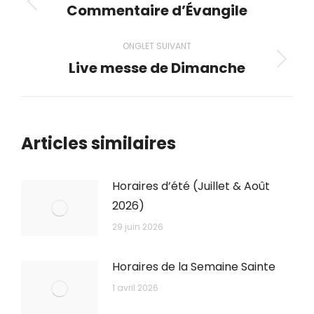
de
Commentaire d’Évangile
Onglet
précédent
commentaire
ONGLET SUIVANT
Live messe de Dimanche
Onglet
suivant
Articles similaires
Horaires d’été (Juillet & Août
2026)
29 juin 2026
Horaires de la Semaine Sainte
1 avril 2026