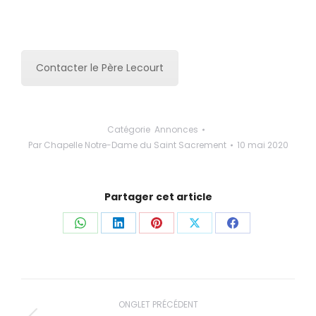
Contacter le Père Lecourt
Catégorie
Annonces
Par
Chapelle Notre-Dame du Saint Sacrement
10 mai 2020
Partager cet article
Partager
Partager
Partager
Partager
Partager
ceci
ceci
ceci
ceci
ceci
Navigation
ONGLET PRÉCÉDENT