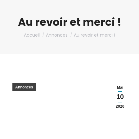
Au revoir et merci !
Vous êtes ici :
Accueil
Annonces
Au revoir et merci !
Annonces
Mai
10
2020