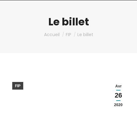
Le billet
Vous êtes ici :
Accueil
FIP
Le billet
FIP
Avr
26
2020