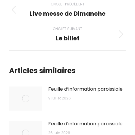
ONGLET PRÉCÉDENT
de
Live messe de Dimanche
Onglet
précédent
commentaire
ONGLET SUIVANT
Le billet
Onglet
suivant
Articles similaires
Feuille d’information paroissiale
9 juillet 2026
Feuille d’information paroissiale
26 juin 2026