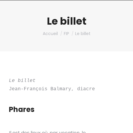
Le billet
Vous êtes ici :
Accueil
FIP
Le billet
Le billet
Jean-François Balmary, diacre
Phares
Il est des lieux où, par vocation, le