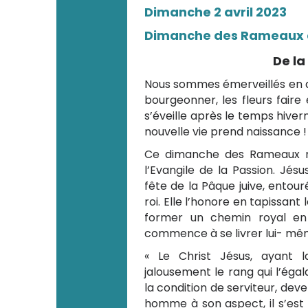
Dimanche 2 avril 2023
Dimanche des Rameaux e
De la
Nous sommes émerveillés en ad
bourgeonner, les fleurs fair
s’éveille après le temps hivern
nouvelle vie prend naissance !
Ce dimanche des Rameaux n
l’Evangile de la Passion. Jés
fête de la Pâque juive, entou
roi. Elle l’honore en tapissan
former un chemin royal en 
commence à se livrer lui- mê
« Le Christ Jésus, ayant l
jalousement le rang qui l’égala
la condition de serviteur, d
homme à son aspect, il s’est 