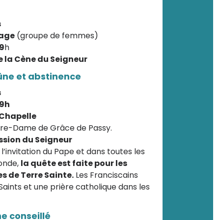
s
tage
(groupe de femmes)
19
h
e la Cène du Seigneur
jeûne et abstinence
s
19h
 Chapelle
otre-Dame de Grâce de Passy.
assion du Seigneur
à l’invitation du Pape et dans toutes les
monde,
la quête est faite pour les
 de Terre Sainte.
Les Franciscains
Saints et une prière catholique dans les
ne conseillé