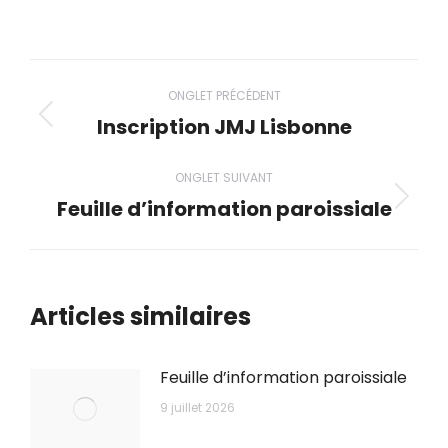
ceci
ceci
ceci
ceci
ceci
Navigation
ONGLET PRÉCÉDENT
de
Inscription JMJ Lisbonne
Onglet
précédent
commentaire
ONGLET SUIVANT
Feuille d’information paroissiale
Onglet
suivant
Articles similaires
Feuille d’information paroissiale
9 juillet 2026