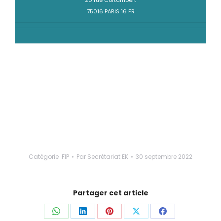
20 rue Cortambert
75016 PARIS 16 FR
Catégorie
FIP
Par
Secrétariat EK
30 septembre 2022
Partager cet article
Partager
Partager
Partager
Partager
Partager