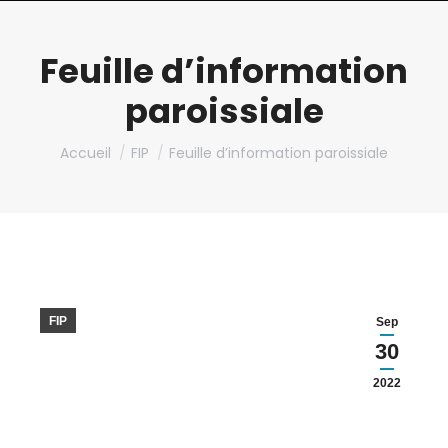
Feuille d’information
paroissiale
Vous êtes ici :
Accueil
FIP
Feuille d’information paroissiale
FIP
Sep
30
2022