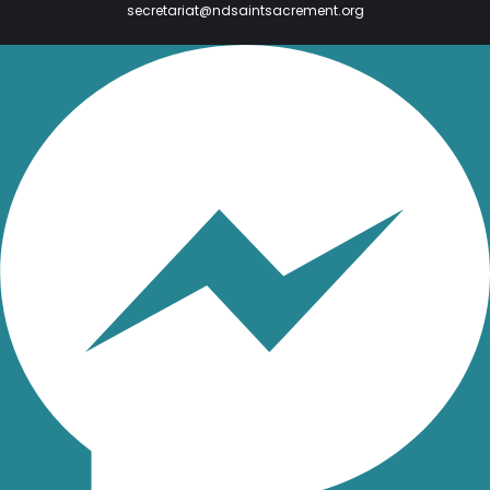
secretariat@ndsaintsacrement.org