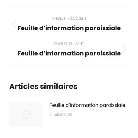
Navigation
ONGLET PRÉCÉDENT
de
Feuille d’information paroissiale
Onglet
précédent
commentaire
ONGLET SUIVANT
Feuille d’information paroissiale
Onglet
suivant
Articles similaires
Feuille d’information paroissiale
9 juillet 2026