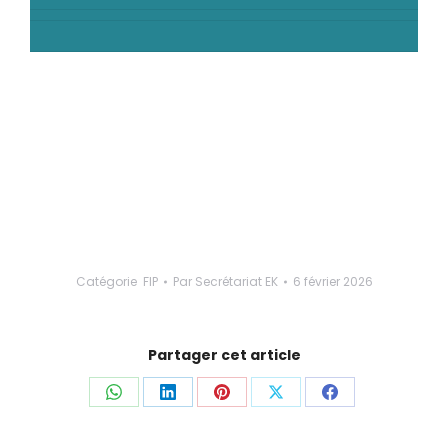
Catégorie
FIP
Par
Secrétariat EK
6 février 2026
Partager cet article
Partager
Partager
Partager
Partager
Partager
ceci
ceci
ceci
ceci
ceci