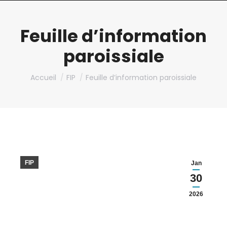
Feuille d’information
paroissiale
Vous êtes ici :
Accueil
FIP
Feuille d’information paroissiale
FIP
Jan
30
2026