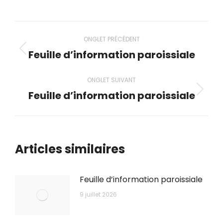
ceci
ceci
ceci
ceci
ceci
Navigation
ONGLET PRÉCÉDENT
de
Feuille d’information paroissiale
Onglet
précédent
commentaire
ONGLET SUIVANT
Feuille d’information paroissiale
Onglet
suivant
Articles similaires
Feuille d’information paroissiale
9 juillet 2026