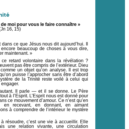
nité
t de moi pour vous le faire connaître »
(Jn 16, 15)
 dans ce que Jésus nous dit aujourd’hui. Il
i encore beaucoup de choses à vous dire,
er maintenant. »
ce retard volontaire dans la révélation ?
uvent pas être compris de l’extérieur. Dieu
, comme un objet qu’on analyse. Il est trop
 qu’on puisse l’approcher sans être d’abord
stère de la Trinité reste voilé à celui qui
 engager.
utant. Il parle — et il se donne. Le Père
tout à l’Esprit. L’Esprit nous est donné pour
 dans ce mouvement d’amour. Ce n’est qu’en
, en recevant, en donnant, en aimant
ns à comprendre de l’intérieur le mystère
à résoudre, c’est une vie à accueillir. Elle
s une relation vivante, une circulation