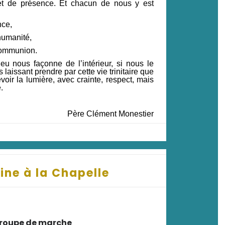
et de présence. Et chacun de nous y est
nce,
humanité,
 communion.
eu nous façonne de l’intérieur, si nous le
 laissant prendre par cette vie trinitaire que
ir la lumière, avec crainte, respect, mais
.
Père Clément Monestier
ine à la Chapelle
 groupe de marche