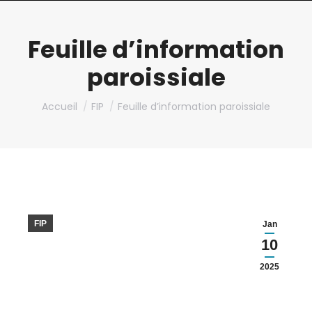
Feuille d’information
paroissiale
Vous êtes ici :
Accueil
FIP
Feuille d’information paroissiale
FIP
Jan
10
2025