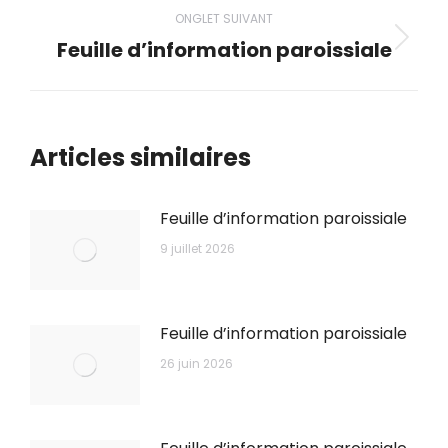
commentaire
ONGLET SUIVANT
Feuille d’information paroissiale
Onglet
suivant
Articles similaires
Feuille d’information paroissiale
9 juillet 2026
Feuille d’information paroissiale
26 juin 2026