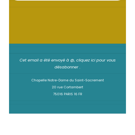
Cet email a été envoyé à @,
cliquez ici pour vous
désabonner
.
Chapelle Notre-Dame du Saint-Sacrement
20 rue Cortambert
75016 PARIS 16 FR