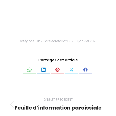
Catégorie
FIP
Par
Secrétariat EK
10 janvier 2025
Partager cet article
Partager
Partager
Partager
Partager
Partager
ceci
ceci
ceci
ceci
ceci
Navigation
ONGLET PRÉCÉDENT
de
Feuille d’information paroissiale
Onglet
précédent