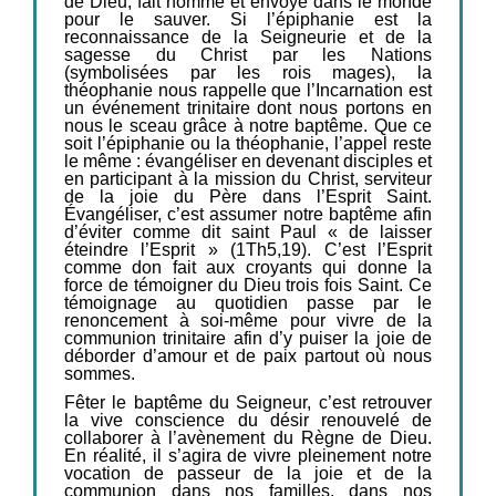
de Dieu, fait homme et envoyé dans le monde
pour le sauver. Si l’épiphanie est la
reconnaissance de la Seigneurie et de la
sagesse du Christ par les Nations
(symbolisées par les rois mages), la
théophanie nous rappelle que l’Incarnation est
un événement trinitaire dont nous portons en
nous le sceau grâce à notre baptême. Que ce
soit l’épiphanie ou la théophanie, l’appel reste
le même : évangéliser en devenant disciples et
en participant à la mission du Christ, serviteur
de la joie du Père dans l’Esprit Saint.
Évangéliser, c’est assumer notre baptême afin
d’éviter comme dit saint Paul « de laisser
éteindre l’Esprit » (1Th5,19). C’est l’Esprit
comme don fait aux croyants qui donne la
force de témoigner du Dieu trois fois Saint. Ce
témoignage au quotidien passe par le
renoncement à soi-même pour vivre de la
communion trinitaire afin d’y puiser la joie de
déborder d’amour et de paix partout où nous
sommes.
Fêter le baptême du Seigneur, c’est retrouver
la vive conscience du désir renouvelé de
collaborer à l’avènement du Règne de Dieu.
En réalité, il s’agira de vivre pleinement notre
vocation de passeur de la joie et de la
communion dans nos familles, dans nos