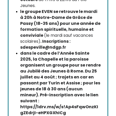
Jeunes.
le groupe EVEN se retrouve le mardi
à 20h à Notre-Dame de Grâce de
Passy (18-35 ans) pour une année de
formation spirituelle, humaine et
conviviale
(le mardi sauf vacances
scolaires)
. Inscriptions :
sdespeville@ndgp.fr
dans le cadre de l’Année Sainte
2025, la Chapelle et la paroisse
organisent un groupe pour se rendre
au Jubilé des Jeunes à Rome. Du 25
juillet au 4 août ; trajets en car en
passant par Turin et Assise ; pour les
jeunes de 18 à 30 ans (aucun
mineur). Pré-inscription avec le lien
suivant :
https://1drv.ms/w/s!Ap4sFqwOnzKI
gZEdrjI-eHPXGXhICg