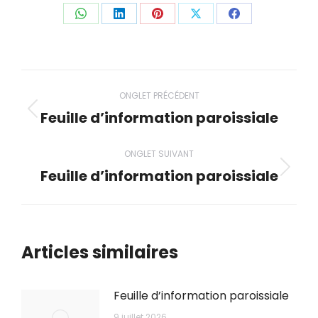
Partager
Partager
Partager
Partager
Partager
ceci
ceci
ceci
ceci
ceci
Navigation
ONGLET PRÉCÉDENT
de
Feuille d’information paroissiale
Onglet
précédent
commentaire
ONGLET SUIVANT
Feuille d’information paroissiale
Onglet
suivant
Articles similaires
Feuille d’information paroissiale
9 juillet 2026