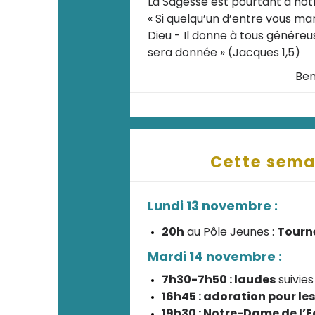
La Sagesse est pourtant à notre
« Si quelqu’un d’entre vous ma
Dieu - Il donne à tous généreu
sera donnée » (Jacques 1,5)
Ben
Cette sema
Lundi 13 novembre :
20h
au Pôle Jeunes :
Tourn
Mardi 14 novembre :
7h30-7h50 : laudes
suivies
16h45 : adoration pour le
19h30 : Notre-Dame de l’