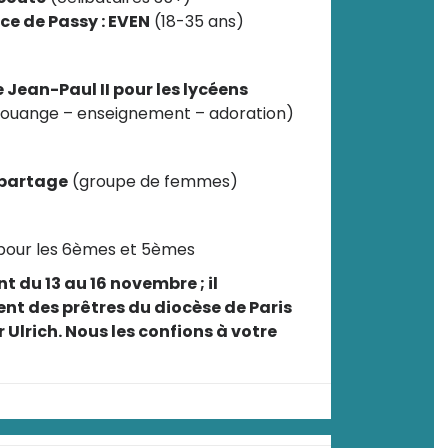
e de Passy : EVEN
(18-35 ans)
 Jean-Paul II pour les lycéens
louange – enseignement – adoration)
 partage
(groupe de femmes)
our les 6èmes et 5èmes
t du 13 au 16 novembre ; il
nt des prêtres du diocèse de Paris
Ulrich. Nous les confions à votre