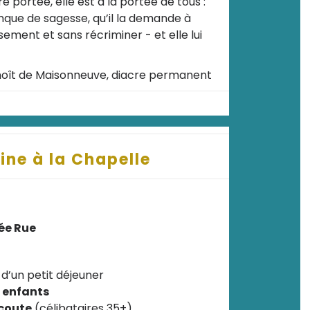
 portée, elle est à la portée de tous :
nque de sagesse, qu’il la demande à
sement et sans récriminer - et elle lui
oît de Maisonneuve, diacre permanent
ine à la Chapelle
ée Rue
 d’un petit déjeuner
s enfants
Ecoute
(célibataires 35+)