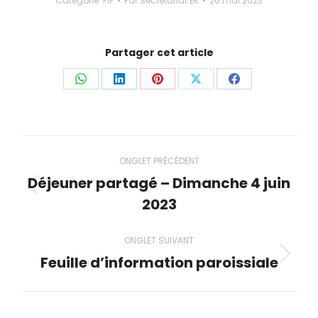
Catégorie
FIP
Par
Secrétariat EK
26 mai 2023
Partager cet article
Partager
Partager
Partager
Partager
Partager
ceci
ceci
ceci
ceci
ceci
Navigation
ONGLET PRÉCÉDENT
de
Déjeuner partagé – Dimanche 4 juin
Onglet
2023
commentaire
précédent
ONGLET SUIVANT
Feuille d’information paroissiale
Onglet
suivant