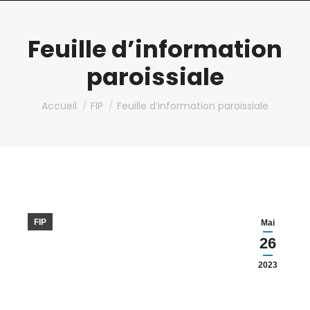
Feuille d’information
paroissiale
Vous êtes ici :
Accueil
FIP
Feuille d’information paroissiale
FIP
Mai
26
2023