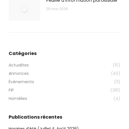
Feuille d’information paroissiale
29 mai 2026
Catégories
Actualites
(10)
Annonces
(40)
Évènements
(11)
FIP
(281)
Homélies
(4)
Publications récentes
Horaires d’été (Juillet & Août 2026)