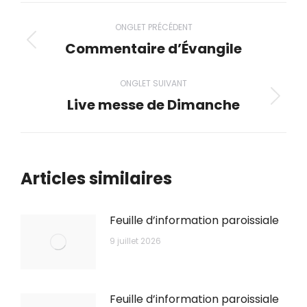
Navigation
ONGLET PRÉCÉDENT
de
Commentaire d’Évangile
Onglet
précédent
commentaire
ONGLET SUIVANT
Live messe de Dimanche
Onglet
suivant
Articles similaires
Feuille d’information paroissiale
9 juillet 2026
Feuille d’information paroissiale