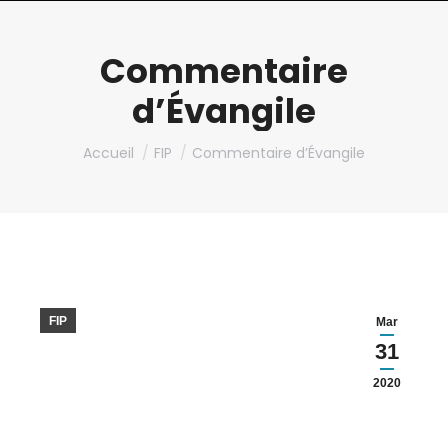
Commentaire
d’Évangile
Vous êtes ici :
Accueil
FIP
Commentaire d’Évangile
FIP
Mar
31
2020