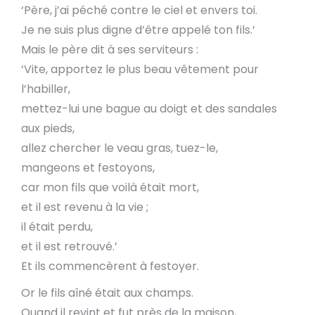
‘Père, j’ai péché contre le ciel et envers toi.
Je ne suis plus digne d’être appelé ton fils.’
Mais le père dit à ses serviteurs :
‘Vite, apportez le plus beau vêtement pour
l’habiller,
mettez-lui une bague au doigt et des sandales
aux pieds,
allez chercher le veau gras, tuez-le,
mangeons et festoyons,
car mon fils que voilà était mort,
et il est revenu à la vie ;
il était perdu,
et il est retrouvé.’
Et ils commencèrent à festoyer.
Or le fils aîné était aux champs.
Quand il revint et fut près de la maison,