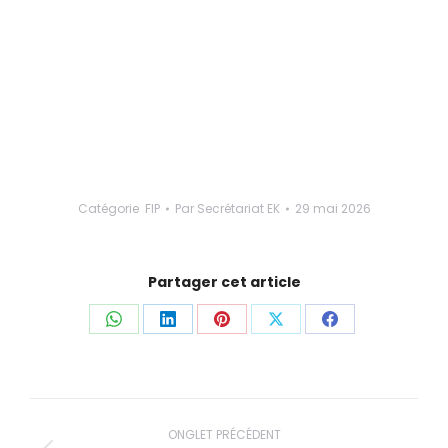
Catégorie
FIP
Par
Secrétariat EK
29 mai 2026
Partager cet article
Partager
Partager
Partager
Partager
Partager
ceci
ceci
ceci
ceci
ceci
Navigation
ONGLET PRÉCÉDENT