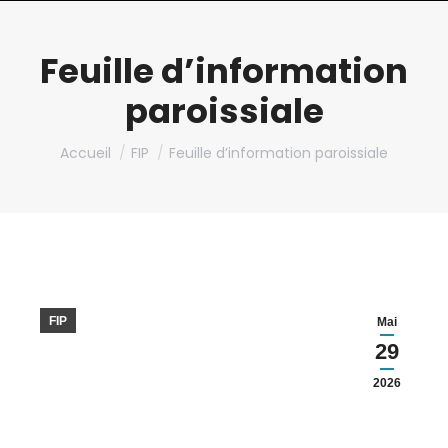
Feuille d’information
paroissiale
Vous êtes ici :
Accueil
FIP
Feuille d’information paroissiale
FIP
Mai
29
2026