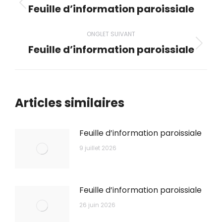
de
Feuille d’information paroissiale
Onglet
précédent
commentaire
ONGLET SUIVANT
Feuille d’information paroissiale
Onglet
suivant
Articles similaires
Feuille d’information paroissiale
9 juillet 2026
Feuille d’information paroissiale
26 juin 2026