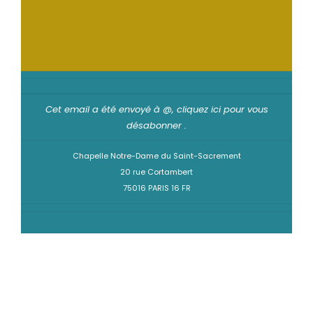
Cet email a été envoyé à @,
cliquez ici pour vous
désabonner
.
Chapelle Notre-Dame du Saint-Sacrement
20 rue Cortambert
75016 PARIS 16 FR