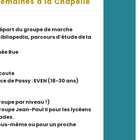
emaines à la Chapelle
 départ du groupe de marche
Bibliapedia, parcours d’étude de la
née Rue
Ecoute
e de Passy : EVEN (18-30 ans)
roupe par niveau !)
roupe Jean-Paul II pour les lycéens
lades.
vous-même ou pour un proche