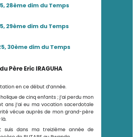
25, 28ème dim du Temps
25, 29ème dim du Temps
25, 30ème dim du Temps
du Père Eric IRAGUHA
tation en ce début d’année.
holique de cinq enfants ; j’ai perdu mon
pt ans j’ai eu ma vocation sacerdotale
rité vécue auprès de mon grand-père
là.
et suis dans ma treizième année de
 diocèse de BUTARE au Rwanda.