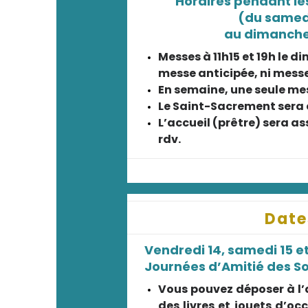
Horaires pendant le
(du samedi
au dimanche
Messes à 11h15 et 19h le d
messe anticipée, ni messe
En semaine, une seule mes
Le Saint-Sacrement sera 
L’accueil (prêtre) sera as
rdv.
Date
Vendredi 14, samedi 15 e
Journées d’Amitié des Sœ
Vous pouvez déposer à l’
des livres et jouets d’oc