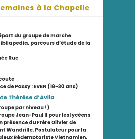
emaines à la Chapelle
 départ du groupe de marche
Bibliapedia, parcours d’étude de la
née Rue
Ecoute
e de Passy : EVEN (18-30 ans)
nte Thérèse d’Avila
roupe par niveau !)
roupe Jean-Paul II pour les lycéens
n présence du Frère Olivier de
nt Wandrille, Postulateur pour la
igieux Rédemptoriste Vietnamien,