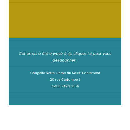
Cet email a été envoyé à @,
cliquez ici pour vous
désabonner
.
Chapelle Notre-Dame du Saint-Sacrement
20 rue Cortambert
75016 PARIS 16 FR