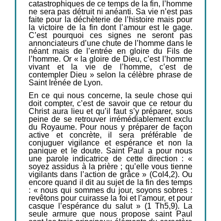
catastrophiques de ce temps de la fin, l’homme
ne sera pas détruit ni anéanti. Sa vie n’est pas
faite pour la déchèterie de l’histoire mais pour
la victoire de la fin dont l’amour est le gage.
C’est pourquoi ces signes ne seront pas
annonciateurs d’une chute de l’homme dans le
néant mais de l’entrée en gloire du Fils de
l’homme. Or « la gloire de Dieu, c’est l’homme
vivant et la vie de l’homme, c’est de
contempler Dieu » selon la célèbre phrase de
Saint Irénée de Lyon.
En ce qui nous concerne, la seule chose qui
doit compter, c’est de savoir que ce retour du
Christ aura lieu et qu’il faut s’y préparer, sous
peine de se retrouver irrémédiablement exclu
du Royaume. Pour nous y préparer de façon
active et concrète, il sera préférable de
conjuguer vigilance et espérance et non la
panique et le doute. Saint Paul a pour nous
une parole indicatrice de cette direction : «
soyez assidus à la prière ; qu’elle vous tienne
vigilants dans l’action de grâce » (Col4,2). Ou
encore quand il dit au sujet de la fin des temps
: « nous qui sommes du jour, soyons sobres :
revêtons pour cuirasse la foi et l’amour, et pour
casque l’espérance du salut » (1 Th5,9). La
seule armure que nous propose saint Paul