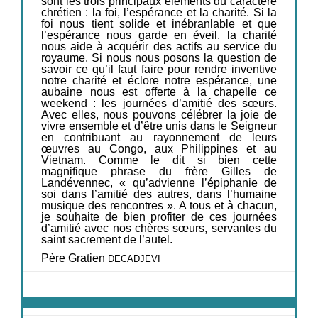
sont les trois principaux éléments du caractère
chrétien : la foi, l’espérance et la charité. Si la
foi nous tient solide et inébranlable et que
l’espérance nous garde en éveil, la charité
nous aide à acquérir des actifs au service du
royaume. Si nous nous posons la question de
savoir ce qu’il faut faire pour rendre inventive
notre charité et éclore notre espérance, une
aubaine nous est offerte à la chapelle ce
weekend : les journées d’amitié des sœurs.
Avec elles, nous pouvons célébrer la joie de
vivre ensemble et d’être unis dans le Seigneur
en contribuant au rayonnement de leurs
œuvres au Congo, aux Philippines et au
Vietnam. Comme le dit si bien cette
magnifique phrase du frère Gilles de
Landévennec, « qu’advienne l’épiphanie de
soi dans l’amitié des autres, dans l’humaine
musique des rencontres ». A tous et à chacun,
je souhaite de bien profiter de ces journées
d’amitié avec nos chères sœurs, servantes du
saint sacrement de l’autel.
Père Gratien
DECADJEVI