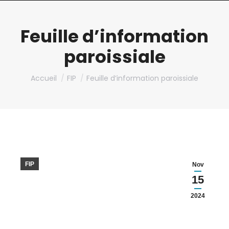
Feuille d’information
paroissiale
Vous êtes ici :
Accueil
FIP
Feuille d’information paroissiale
FIP
Nov
15
2024