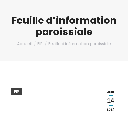
Feuille d’information
paroissiale
Vous êtes ici :
Accueil
FIP
Feuille d’information paroissiale
FIP
Juin
14
2024