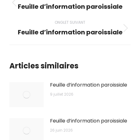
de
Feuille d’information paroissiale
Onglet
précédent
commentaire
ONGLET SUIVANT
Feuille d’information paroissiale
Onglet
suivant
Articles similaires
Feuille d’information paroissiale
9 juillet 2026
Feuille d’information paroissiale
26 juin 2026