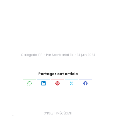
Catégorie
FIP
Par
Secrétariat EK
14 juin 2024
Partager cet article
Partager
Partager
Partager
Partager
Partager
ceci
ceci
ceci
ceci
ceci
Navigation
ONGLET PRÉCÉDENT