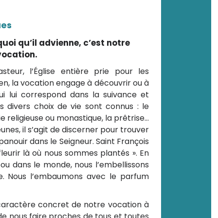
ues
quoi qu’il advienne, c’est notre
vocation.
eur, l’Église entière prie pour les
en, la vocation engage à découvrir ou à
qui lui correspond dans la suivance et
es divers choix de vie sont connus : le
ie religieuse ou monastique, la prêtrise…
eunes, il s’agit de discerner pour trouver
panouir dans le Seigneur. Saint François
leurir là où nous sommes plantés ». En
e ou dans le monde, nous l’embellissons
bre. Nous l’embaumons avec le parfum
e caractère concret de notre vocation à
 de nous faire proches de tous et toutes