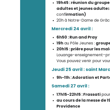
19h45 : réunion du group
adultes et jeunes adulte
s
conf
irmation)
20h à Notre-Dame de Grâce
Mercredi 24 avril :
6h50 : Run and Pray
19h
au Pôle Jeunes :
groupe
20h15 : prière pour les ma
Louange-enseignement–pri
Vous pouvez venir pour vo
Jeudi 25 avril : saint Mar
9h-11h : Adoration et Par
Samedi 27 avril :
17h15-22h15 : Frassati
pour
au cours de la messe de 1
Providence