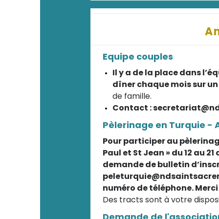
A
Equipe couples
Il y a de la place dans l’
dîner chaque mois sur u
de famille.
Contact : secretariat@n
Pèlerinage en Turquie - A
Pour participer au pèlerina
Paul et St Jean » du 12 au 21 
demande de bulletin d’inscr
peleturquie@ndsaintsacrem
numéro de téléphone. Merci 
Des tracts sont à votre disposi
Demande de l'associatio