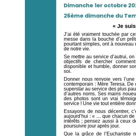
Dimanche 1er octobre 20
26ème dimanche du Temp
« Je suis
J’ai été vraiment touchée par c
messe dans la bouche d’un prêtr
pourtant simples, ont à nouveau r
de notre vie.
Se mettre au service d’autrui, on 
objectifs de chercher comment
disponible et humble, donner so
soi.
Donner nous renvoie vers l’une
contemporain : Mère Teresa. De 
superstar au service des plus pa
d’autres noms. Ses mains noueus
des photos sont un vrai témoig
service ! Une vie tout entière do
Essayons de nous décentrer, c
aujourd’hui : « … que chacun de
intérêts ; pensez aussi à ceux d
poursuivre jour après jour.
Que la grâce de l’Eucharistie n