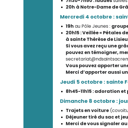
7h30-7h50 : laudes
suivies
20h
à Notre-Dame de Grâc
Mercredi 4 octobre : sain
19h
au Pôle Jeunes :
groupe
20h15 : Veillée « Pétales d
à sainte Thérèse de Lisieu
Si vous avez reçu une grâ
pouvez en témoigner, mer
secretariat@ndsaintsacre
Vous pouvez apporter une 
Merci d’apporter aussi un
Jeudi 5 octobre : sainte 
8h45-11h15 : adoration et
Dimanche 8 octobre : jour
Trajets en voiture
(covoit
Déjeuner tiré du sac et jeu
Merci de vous signaler au