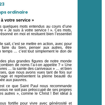
23
s ordinaire
 à votre service »
es quelques mots entendus au cours d’une
e « Je suis à votre service ! ». Ces mots,
ésonné en moi et resituent bien l’essentiel
le sait, c’est se mettre en action, avec pour
 faire du bien, penser aux autres, être
n temps … c’est tout simplement le don de
 des plus grandes figures de notre monde
combien de noms l’a-t-on appelée ? « Une
uvres … la sainte des caniveaux » … et bien
es, que nous avons vues tant de fois sur
nage et représentent la pleine beauté du
nnée aux pauvres.
’est ce que Saint Paul nous recommande
 vous ne soit pas préoccupé de ses propres
es autres », comme le Christ ! Bel idéal à
ous fortifie pour vivre avec générosité et