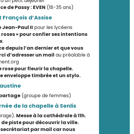
 d’un petit déjeuner
e de Passy :
EVEN
(18-35 ans)
t François d’Assise
 Jean-Paul II
pour les lycéens
e roses » pour confier ses intentions
x
.
ce depuis l’an dernier et que vous
ci d’adresser un mail
au préalable à
ment.org
rose pour fleurir la chapelle.
e enveloppe timbrée et un stylo.
Faustine
 partage
(groupe de femmes)
née de la chapelle à Senlis
urage).
Messe à la cathédrale à 11h.
 de piste pour découvrir la ville.
 secrétariat par mail car nous