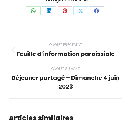
Partager cet article
Partager
Partager
Partager
Partager
Partager
ceci
ceci
ceci
ceci
ceci
Navigation
ONGLET PRÉCÉDENT
de
Feuille d’information paroissiale
Onglet
précédent
commentaire
ONGLET SUIVANT
Déjeuner partagé – Dimanche 4 juin
Onglet
2023
suivant
Articles similaires