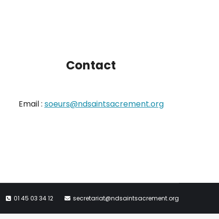
Contact
Email :
soeurs@ndsaintsacrement.org
01 45 03 34 12
secretariat@ndsaintsacrement.org