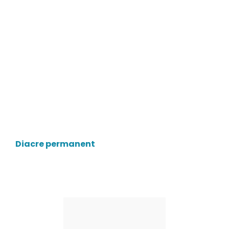
Benoît de
MAISONNEUVE
Diacre permanent